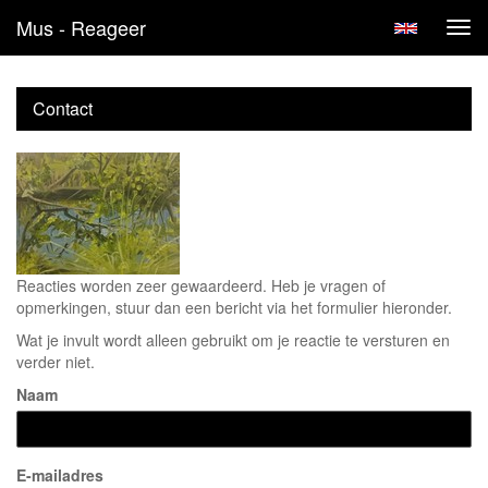
Mus - Reageer
Tog
navi
Contact
Reacties worden zeer gewaardeerd. Heb je vragen of
opmerkingen, stuur dan een bericht via het formulier hieronder.
Wat je invult wordt alleen gebruikt om je reactie te versturen en
verder niet.
Naam
E-mailadres