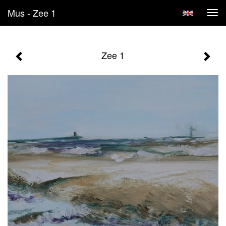
Mus - Zee 1
Tog
navi
Zee 1